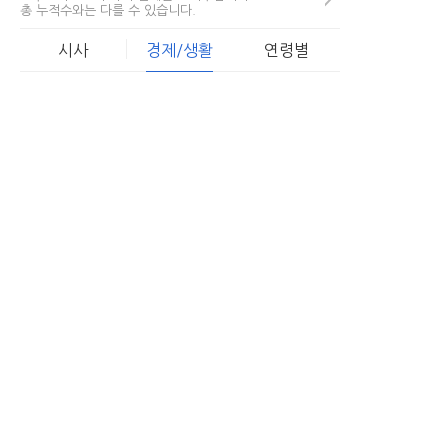
총 누적수와는 다를 수 있습니다.
시사
경제/생활
연령별
한국로또 당첨비밀 폭로.. "5,
1
27.." 용지뒷면 숨겨진...
68,930
서민들을 위한 낮은금리의 대출
2
조건...
54,791
온라인 시대, 개인회생파산 조건
3
무료조회 후 무방문으로...
44,618
로또 틀렸다고 버리지마라! "용
4
지뒷면"에 있는...
56,951