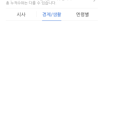
총 누적수와는 다를 수 있습니다.
시사
경제/생활
연령별
한국로또 당첨비밀 폭로.. "5,
1
27.." 용지뒷면 숨겨진...
47,357
서민들을 위한 낮은금리의 대출
2
조건...
53,369
온라인 시대, 개인회생파산 조건
3
무료조회 후 무방문으로...
49,614
로또 틀렸다고 버리지마라! "용
4
지뒷면"에 있는...
62,644