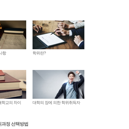
사항
학위란?
대학교의 차이
대학의 장에 의한 학위취득자
위과정 선택방법