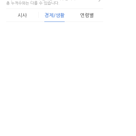
총 누적수와는 다를 수 있습니다.
시사
경제/생활
연령별
한국로또 당첨비밀 폭로.. "5,
1
27.." 용지뒷면 숨겨진...
69,506
서민들을 위한 낮은금리의 대출
2
조건...
45,242
온라인 시대, 개인회생파산 조건
3
무료조회 후 무방문으로...
61,382
로또 틀렸다고 버리지마라! "용
4
지뒷면"에 있는...
58,118